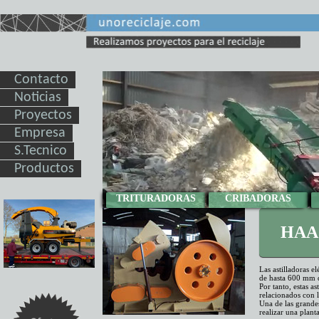
Contacto
Noticias
Proyectos
Empresa
S.Tecnico
Productos
TRITURADORAS
CRIBADORAS
HAA
Las astilladoras e
de hasta 600 mm d
Por tanto, estas as
relacionados con 
Una de las grande
realizar una plant