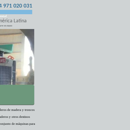
4 971 020 031
ental
mérica Latina
llave en mano
bleros de madera y troncos
raderos y otros destinos
 conjunto de máquinas para