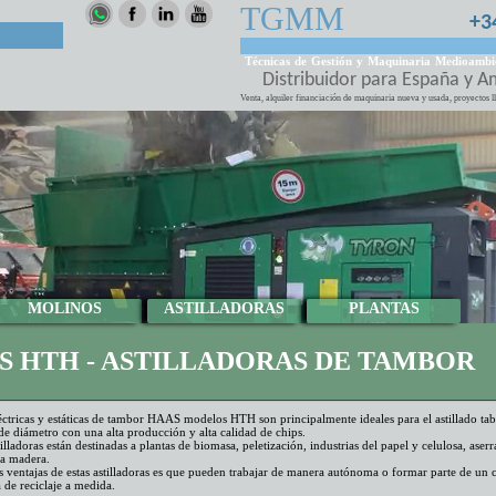
TGMM
+3
Técnicas de Gestión y Maquinaria Medioambi
Distribuidor para España y A
Venta, alquiler financiación de maquinaria nueva y usada, proyectos 
MOLINOS
ASTILLADORAS
PLANTAS
S HTH - ASTILLADORAS DE TAMBOR
léctricas y estáticas de tambor HAAS modelos HTH son principalmente ideales para el astillado ta
e diámetro con una alta producción y alta calidad de chips.
tilladoras están destinadas a plantas de biomasa, peletización, industrias del papel y celulosa, aser
la madera.
s ventajas de estas astilladoras es que pueden trabajar de manera autónoma o formar parte de un
a de reciclaje a medida.